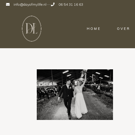
info@dayofmylife.nl
06 54 31 16 63
HOME
OVER