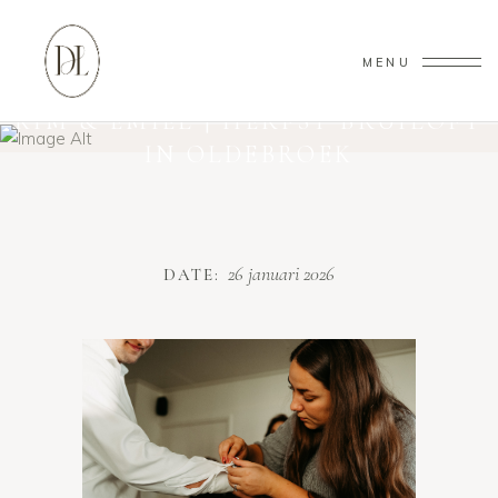
MENU
KIM & EMIEL | HERFST BRUILOFT
IN OLDEBROEK
26 januari 2026
DATE: